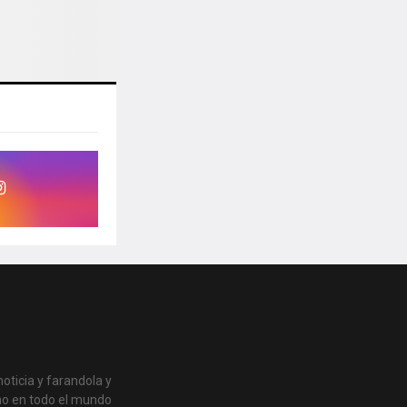
oticia y farandola y
no en todo el mundo