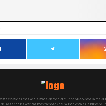
H
evista y noticias más actualizada en todo el mundo ofrecemos la mejor n
a de salsa con los artistas más famosos del mundo esta es la número u