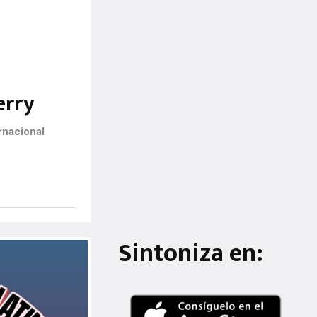
erry
rnacional
Sintoniza en: