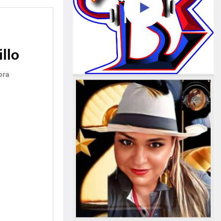
llo
ora