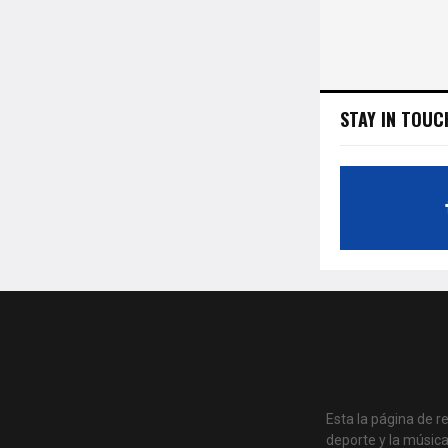
STAY IN TOUC
Esta la página de r
deporte y la músic